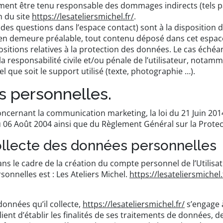
ent être tenu responsable des dommages indirects (tels 
n du site
https://lesateliersmichel.fr/
.
 des questions dans l’espace contact) sont à la disposition d
 en demeure préalable, tout contenu déposé dans cet espace 
ositions relatives à la protection des données. Le cas échéa
la responsabilité civile et/ou pénale de l’utilisateur, notam
 que soit le support utilisé (texte, photographie …).
s personnelles.
oncernant la communication marketing, la loi du 21 Juin 201
u 06 Août 2004 ainsi que du Règlement Général sur la Prote
ollecte des données personnelles
 le cadre de la création du compte personnel de l’Utilisateu
nnelles est : Les Ateliers Michel.
https://lesateliersmichel.
onnées qu’il collecte,
https://lesateliersmichel.fr/
s’engage à
ent d’établir les finalités de ses traitements de données, de 