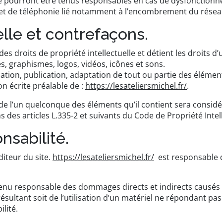
e pourront être tenus responsables en cas de dysfonctionn
et de téléphonie lié notamment à l’encombrement du résea
elle et contrefaçons.
des droits de propriété intellectuelle et détient les droits 
s, graphismes, logos, vidéos, icônes et sons.
tion, publication, adaptation de tout ou partie des élément
ion écrite préalable de :
https://lesateliersmichel.fr/
.
 de l’un quelconque des éléments qu’il contient sera consi
des articles L.335-2 et suivants du Code de Propriété Intell
nsabilité.
diteur du site.
https://lesateliersmichel.fr/
est responsable de
nu responsable des dommages directs et indirects causés au 
 résultant soit de l’utilisation d’un matériel ne répondant pa
lité.