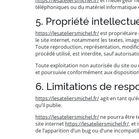
https://lesateliersmichel.fr/
et l’hébergeur n
téléphoniques ou du matériel informatique 
5. Propriété intellectu
https://lesateliersmichel.fr/
est propriétaire 
le site internet, notamment les textes, image
Toute reproduction, représentation, modifica
procédé utilisé, est interdite, sauf autorisat
Toute exploitation non autorisée du site ou
et poursuivie conformément aux dispositions 
6. Limitations de respo
https://lesateliersmichel.fr/
agit en tant qu’é
qu’il publie.
https://lesateliersmichel.fr/
ne pourra être te
site internet
https://lesateliersmichel.fr/
, et
de l’apparition d’un bug ou d’une incompatibi