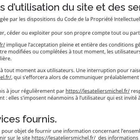
 d’utilisation du site et des s
égée par les dispositions du Code de la Propriété Intellectu
ser, céder ou exploiter pour son propre compte tout ou part
fr/
implique l’acceptation pleine et entière des conditions gén
’être modifiées ou complétées à tout moment, les utilisateur
ière.
 à tout moment aux utilisateurs. Une interruption pour ra
el.fr/
, qui s’efforcera alors de communiquer préalablement a
is à jour régulièrement par
https://lesateliersmichel.fr/
resp
: elles s’imposent néanmoins à l’utilisateur qui est invité à
ices fournis.
 pour objet de fournir une information concernant l’ensembl
nir sur le site
https://lesateliersmichel.fr/
des informations a