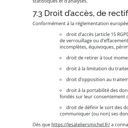
statistiques et d’analyses.
7.3 Droit d’accès, de recti
Conformément à la réglementation européenn
droit d’accès (article 15 RGP
de verrouillage ou d’effacement
incomplètes, équivoques, périmée
droit de retirer à tout mom
droit à la limitation du trai
droit d’opposition au traite
droit à la portabilité des d
fondés sur leur consentement o
droit de définir le sort des 
communiquer (ou non) ses donné
Dès que
https://lesateliersmichel.fr/
a connai