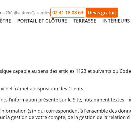
02 41 18 08 63
Devis gratuit
us ?
Réalisations
Garanties
ÊTRE
PORTAIL ET CLÔTURE
TERRASSE
INTÉRIEURS
que capable au sens des articles 1123 et suivants du Code ci
michel.fr/
met à disposition des Clients :
s l’information présente sur le Site, notamment textes – i
nformation (s) » qui correspondent à l’ensemble des donné
r la gestion de votre compte, de la gestion de la relation cli