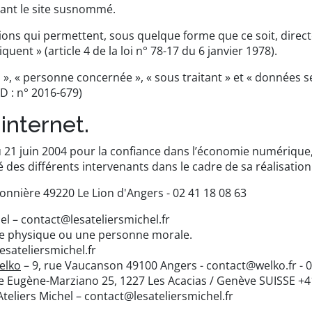
sant le site susnommé.
ions qui permettent, sous quelque forme que ce soit, direct
ent » (article 4 de la loi n° 78-17 du 6 janvier 1978).
, « personne concernée », « sous traitant » et « données se
D : n° 2016-679)
 internet.
du 21 juin 2004 pour la confiance dans l’économie numérique, i
té des différents intervenants dans le cadre de sa réalisation 
blonnière 49220 Le Lion d'Angers - 02 41 18 08 63
hel – contact@lesateliersmichel.fr
ne physique ou une personne morale.
esateliersmichel.fr
elko
– 9, rue Vaucanson 49100 Angers - contact@welko.fr -
Eugène-Marziano 25, 1227 Les Acacias / Genève SUISSE +
Ateliers Michel – contact@lesateliersmichel.fr